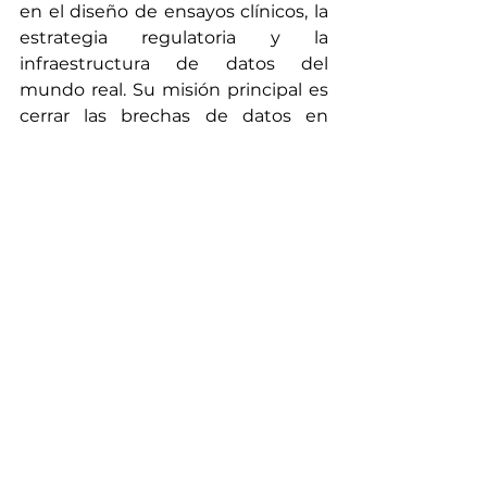
en el diseño de ensayos clínicos, la 
estrategia regulatoria y la 
infraestructura de datos del 
mundo real. Su misión principal es 
cerrar las brechas de datos en 
grupos de pacientes desatendidos 
y subrepresentados, asegurando 
que la evidencia que guía el 
desarrollo de fármacos refleje la 
diversidad total de pacientes que, 
en última instancia, se beneficiarán 
de las nuevas terapias.